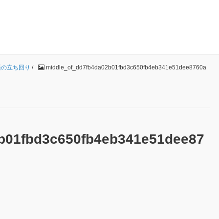
語の立ち回り
/
middle_of_dd7fb4da02b01fbd3c650fb4eb341e51dee8760a
b01fbd3c650fb4eb341e51dee87