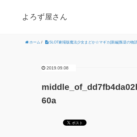
よろず屋さん
ホーム
/
SLOT劇場版魔法少女まどか☆マギカ[新編]叛逆の物
2019.09.08
middle_of_dd7fb4da02
60a