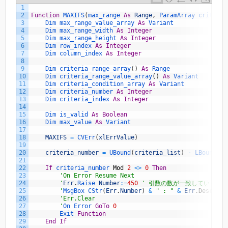
1
2
Function
MAXIFS
(
max_range 
As
Range
,
ParamArray 
criteria
3
Dim 
max_range_value_array 
As
Variant
4
Dim 
max_range_width 
As
Integer
5
Dim 
max_range_height 
As
Integer
6
Dim 
row_index 
As
Integer
7
Dim 
column_index 
As
Integer
8
9
Dim 
criteria_range_array
(
)
As
Range
10
Dim 
criteria_range_value_array
(
)
As
Variant
11
Dim 
criteria_condition_array 
As
Variant
12
Dim 
criteria_number 
As
Integer
13
Dim 
criteria_index 
As
Integer
14
15
Dim 
is_valid 
As
Boolean
16
Dim 
max_value 
As
Variant
17
18
MAXIFS
=
CVErr
(
xlErrValue
)
19
20
criteria_number
=
UBound
(
criteria_list
)
-
LBound
(
cr
21
22
If
criteria_number 
Mod
2
<>
0
Then
23
'On Error Resume Next
24
        '
Err
.
Raise 
Number
:
=
450
' 引数の数が一致していませ
25
        '
MsgBox 
CStr
(
Err
.
Number
)
&
" : "
&
Err
.
Descript
26
'Err.Clear
27
        '
On 
Error 
GoTo
0
28
Exit 
Function
29
End
If