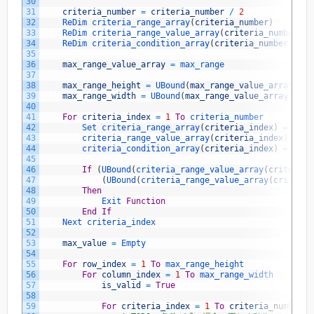
30
31
criteria_number
=
criteria_number
/
2
32
ReDim 
criteria_range_array
(
criteria_number
)
33
ReDim 
criteria_range_value_array
(
criteria_number
)
34
ReDim 
criteria_condition_array
(
criteria_number
)
35
36
max_range_value_array
=
max_range
37
38
max_range_height
=
UBound
(
max_range_value_array
)
39
max_range_width
=
UBound
(
max_range_value_array
,
2
)
40
41
For
criteria_index
=
1
To
criteria_number
42
Set 
criteria_range_array
(
criteria_index
)
=
crit
43
criteria_range_value_array
(
criteria_index
)
=
cr
44
criteria_condition_array
(
criteria_index
)
=
crit
45
46
If
(
UBound
(
criteria_range_value_array
(
criteria_
47
(
UBound
(
criteria_range_value_array
(
criteria
48
Then
49
Exit 
Function
50
End
If
51
Next 
criteria_index
52
53
max_value
=
Empty
54
55
For
row_index
=
1
To
max_range_height
56
For
column_index
=
1
To
max_range_width
57
is_valid
=
True
58
59
For
criteria_index
=
1
To
criteria
_
number