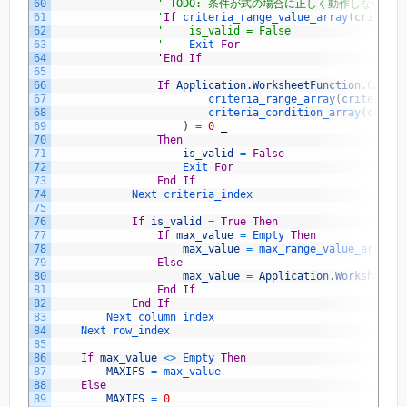
60
' TODO: 条件が式の場合に正しく動作しない→作り
61
                '
If
criteria_range_value_array
(
criteria
62
'    is_valid = False
63
                '
Exit 
For
64
'
End
If
65
66
If
Application
.
WorksheetFunction
.
CountI
67
criteria_range_array
(
criteria_i
68
criteria_condition_array
(
criter
69
)
=
0
_
70
Then
71
is_valid
=
False
72
Exit 
For
73
End
If
74
Next 
criteria_index
75
76
If
is_valid
=
True
Then
77
If
max_value
=
Empty 
Then
78
max_value
=
max_range_value_array
(
r
79
Else
80
max_value
=
Application
.
WorksheetFu
81
End
If
82
End
If
83
Next 
column_index
84
Next 
row_index
85
86
If
max_value
<>
Empty 
Then
87
MAXIFS
=
max_value
88
Else
89
MAXIFS
=
0