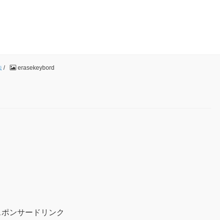
法
/
erasekeybord
スポンサードリンク